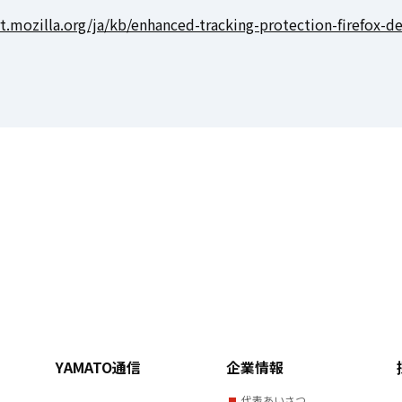
t.mozilla.org/ja/kb/enhanced-tracking-protection-firefox-d
YAMATO通信
企業情報
代表あいさつ