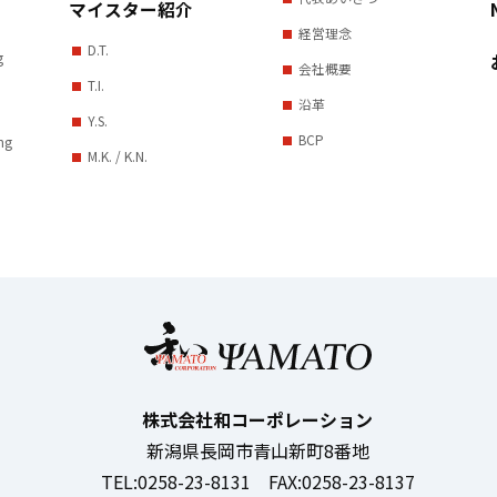
マイスター紹介
経営理念
D.T.
g
会社概要
T.I.
沿革
d
Y.S.
BCP
ng
M.K. / K.N.
株式会社和コーポレーション
新潟県長岡市青山新町8番地
TEL:0258-23-8131 FAX:0258-23-8137