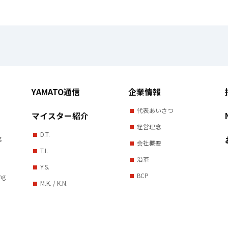
YAMATO通信
企業情報
代表あいさつ
マイスター紹介
経営理念
D.T.
g
会社概要
T.I.
沿革
d
Y.S.
BCP
ng
M.K. / K.N.