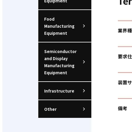
Ter
Equipment
Food
Manufacturing
業界種
Equipment
Semiconductor
要求仕
and Display
Manufacturing
Equipment
装置サ
Infrastructure
備考
Other