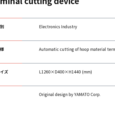
minal cutting device
別
Electronics Industry
様
Automatic cutting of hoop material ter
イズ
L1260×D400×H1440 (mm)
Original design by YAMATO Corp.