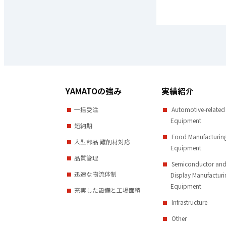
YAMATOの強み
実績紹介
一括受注
Automotive-related
Equipment
短納期
Food Manufacturin
大型部品 難削材対応
Equipment
品質管理
Semiconductor an
迅速な物流体制
Display Manufacturi
Equipment
充実した設備と工場面積
Infrastructure
Other