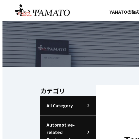
YAMATOの強
カテゴリ
All Category
Automotive-
related