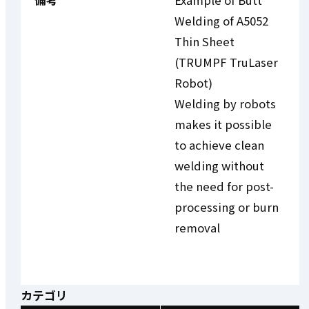
備考
Example of Butt
Welding of A5052
Thin Sheet
(TRUMPF TruLaser
Robot)
Welding by robots
makes it possible
to achieve clean
welding without
the need for post-
processing or burn
removal
カテゴリ