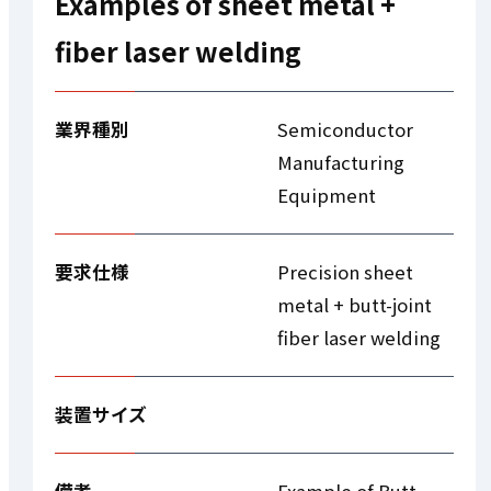
Examples of sheet metal +
fiber laser welding
業界種別
Semiconductor
Manufacturing
Equipment
要求仕様
Precision sheet
metal + butt-joint
fiber laser welding
装置サイズ